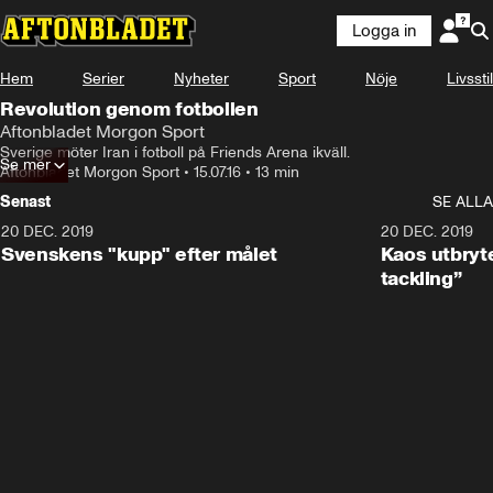
Logga in
Hem
Serier
Nyheter
Sport
Nöje
Livsstil
Revolution genom fotbollen
Aftonbladet Morgon Sport
Sverige möter Iran i fotboll på Friends Arena ikväll.
Se mer
Aftonbladet Morgon Sport
•
15.07.16
•
13 min
Senast
SE ALLA
20 DEC. 2019
0:44
20 DEC. 2019
Svenskens "kupp" efter målet
Kaos utbryte
tackling”