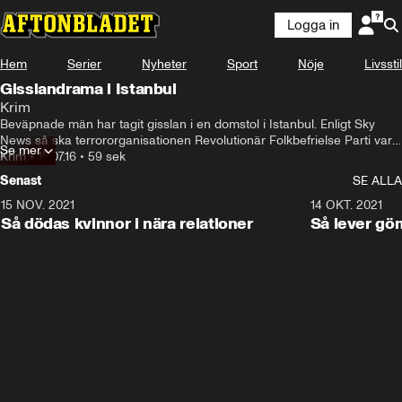
Logga in
Hem
Serier
Nyheter
Sport
Nöje
Livsstil
Gisslandrama i Istanbul
Krim
Beväpnade män har tagit gisslan i en domstol i Istanbul. Enligt Sky 
News så ska terrororganisationen Revolutionär Folkbefrielse Parti vara 
Se mer
ansvarig för attacken.
Krim
•
15.07.16
•
59 sek
Senast
SE ALLA
15 NOV. 2021
3:28
14 OKT. 2021
Så dödas kvinnor i nära relationer
Så lever gö