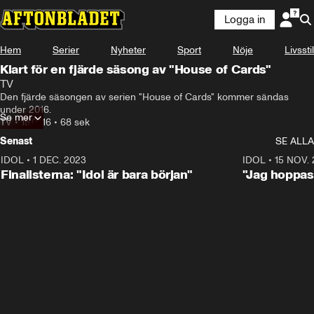
Logga in
Hem
Serier
Nyheter
Sport
Nöje
Livsstil
Klart för en fjärde säsong av "House of Cards"
TV
Den fjärde säsongen av serien "House of Cards" kommer sändas 
under 2016.
Se mer
TV
•
15.07.16
•
68 sek
Senast
SE ALLA
IDOL
•
1 DEC. 2023
0:56
IDOL
•
15 NOV.
Finalisterna: "Idol är bara början"
"Jag hoppas 