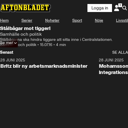
Logga in
Hem
Serier
Nyheter
Sport
Nöje
Livsstil
Stålbågar mot tiggeri
Samhälle och politik
Stålbågarna ska hindra tiggare att sitta inne i Centralstationen.
Se mer
Samhälle och politik
•
15.07.16
•
4 min
Senast
SE ALLA
28 JUNI 2025
1:48
28 JUNI 2025
Britz blir ny arbetsmarknadsminister
Mohamsson b
integration