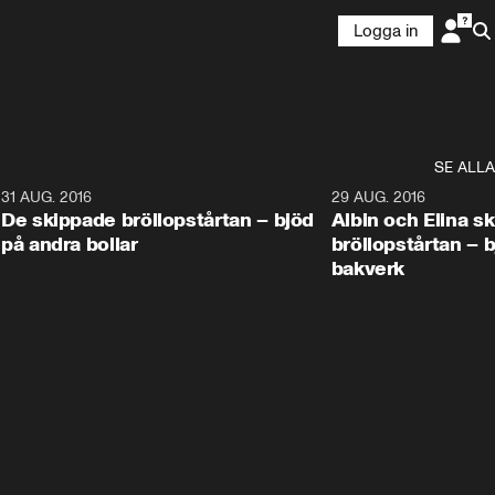
Logga in
SE ALLA
9
31 AUG. 2016
1:02
29 AUG. 2016
De skippade bröllopstårtan – bjöd
Albin och Elina s
på andra bollar
bröllopstårtan – 
bakverk