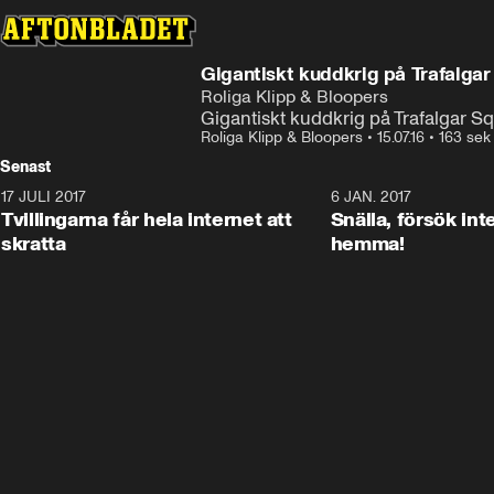
Gigantiskt kuddkrig på Trafalga
Roliga Klipp & Bloopers
Gigantiskt kuddkrig på Trafalgar Sq
Roliga Klipp & Bloopers
•
15.07.16
•
163 sek
Senast
17 JULI 2017
0:29
6 JAN. 2017
Tvillingarna får hela internet att
Snälla, försök int
skratta
hemma!