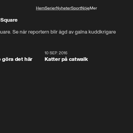
Hem
Serier
Nyheter
Sport
Nöje
Mer
Livsstil
r Square
uare. Se när reportern blir ägd av galna kuddkrigare
1:34
10 SEP. 2016
0:2
e göra det här
Katter på catwalk