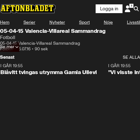
Logga in
Hem
Serier
Nyheter
Sport
Nöje
Livsstil
05-04-15 Valencia-Villareal Sammandrag
Fotboll
05-04-15 Valencia-Villareal Sammandrag
Se mer
Fotboll
•
15.07.16
•
90 sek
Senast
SE ALLA
I GÅR 19:55
0:29
I GÅR 19:55
Blåvitt tvingas utrymma Gamla Ullevi
”Vi visste 