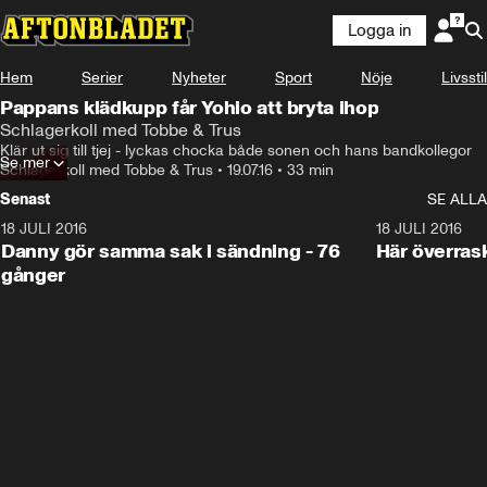
Logga in
Hem
Serier
Nyheter
Sport
Nöje
Livsstil
Pappans klädkupp får Yohio att bryta ihop
Schlagerkoll med Tobbe & Trus
Klär ut sig till tjej - lyckas chocka både sonen och hans bandkollegor
Se mer
Schlagerkoll med Tobbe & Trus
•
19.07.16
•
33 min
Senast
SE ALLA
18 JULI 2016
32:54
18 JULI 2016
Danny gör samma sak i sändning - 76
Här överras
gånger