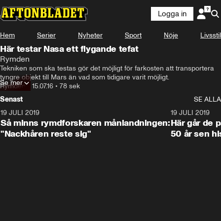
Logga in
Hem
Serier
Nyheter
Sport
Nöje
Livsstil
Här testar Nasa ett flygande tefat
Rymden
Tekniken som ska testas gör det möjligt för farkosten att transportera 
tyngre objekt till Mars än vad som tidigare varit möjligt.
Se mer
Rymden
•
15.07.16
•
78 sek
Senast
SE ALLA
19 JULI 2019
1:14
19 JULI 2019
Så minns rymdforskaren månlandningen:
Här går de 
"Nackhåren reste sig"
50 år sen hi