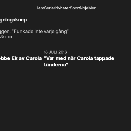
Hem
Serier
Nyheter
Sport
Nöje
Mer
Livsstil
aggningsknep
ggen: ”Funkade inte varje gång”
35 min
2:40
18 JULI 2016
31:3
obbe Ek av Carola
"Var med när Carola tappade
tänderna”