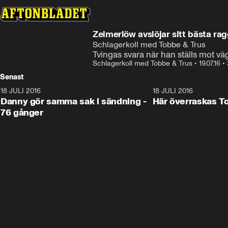
Zelmerlöw avslöjar sitt bästa r
Schlagerkoll med Tobbe & Trus
Tvingas svara när han ställs mot vä
Schlagerkoll med Tobbe & Trus
•
19.07.16
•
Senast
18 JULI 2016
32:54
18 JULI 2016
Danny gör samma sak i sändning -
Här överraskas T
76 gånger