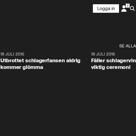
Logga in
SE ALLA
6
18 JULI 2016
31:36
18 JULI 2016
Utbrottet schlagerfansen aldrig
Fäller schlagervi
kommer glömma
viktig ceremoni