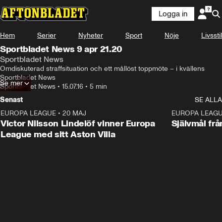
Logga in
Hem
Serier
Nyheter
Sport
Nöje
Livsstil
Sportbladet News 9 apr 21.20
Sportbladet News
Omdiskuterad straffsituation och ett mållöst toppmöte – i kvällens 
Sportbladet News
Se mer
Sportbladet News
•
15.07.16
•
5 min
Senast
SE ALLA
EUROPA LEAGUE
•
20 MAJ
1:32
EUROPA LEAG
Victor Nilsson Lindelöf vinner Europa
Självmål frå
League med sitt Aston Villa