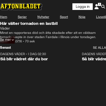
Logga in
Hem
Serier
Nyheter
Sport
Nöje
Livsstil
Här välter tornadon en lastbil
Väder
Minst en rapporteras död och åtta skadade efter att en våldsam 
tornado svepte in över staden Fairdale i Illinois under torsdagen.
Se mer
Väder
•
15.07.16
•
70 sek
Senast
SE ALLA
DAGENS VÄDER
•
I DAG 02:30
1:06
DAGENS VÄDE
Så blir vädret där du bor
Så blir vädr