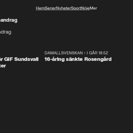
Hem
Serier
Nyheter
Sport
Nöje
Mer
Livsstil
mandrag
ndrag
1:44
DAMALLSVENSKAN
•
I GÅR 18:52
0:4
r GIF Sundsvall
16-åring sänkte Rosengård
ter