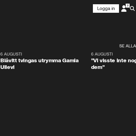
Logga in
SE ALLA
7
6 AUGUSTI
0:29
6 AUGUSTI
Blåvitt tvingas utrymma Gamla
”Vi visste inte n
Ullevi
dem”