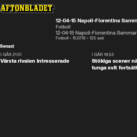
12-04-15 Napoli-Fiorentina Sam
Fotboll
12-04-15 Napoli-Fiorentina Samma
Fotboll
•
15.07.16
•
125 sek
Senast
I GÅR 21:51
0:31
I GÅR 18:53
Värsta rivalen intresserade
Stökiga scener nä
tunga svit fortsät