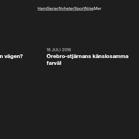
Hem
Serier
Nyheter
Sport
Nöje
Mer
Livsstil
1:45
18 JULI 2016
5:1
en vägen?
Örebro-stjärnans känslosamma
farväl