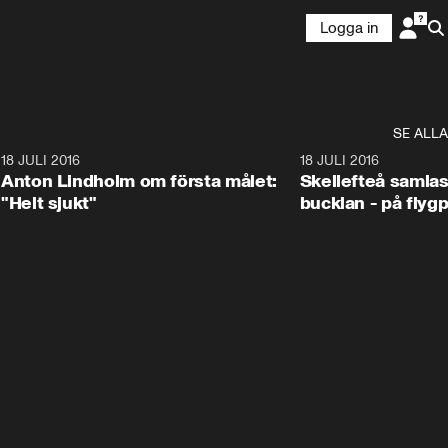
Logga in
SE ALLA
4
18 JULI 2016
1:11
18 JULI 2016
Anton Lindholm om första målet:
Skellefteå samlas 
"Helt sjukt"
bucklan - på flyg