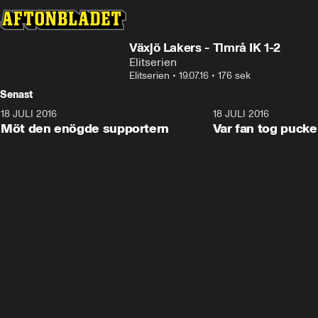
Växjö Lakers - Timrå IK 1-2
Elitserien
Elitserien
•
19.07.16
•
176 sek
Senast
18 JULI 2016
2:52
18 JULI 2016
Möt den enögde supportern
Var fan tog puck