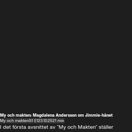
My och makten: Magdalena Andersson om Jimmie-hånet
My och makten
S1 E1
23.10.25
21 min
I det första avsnittet av ”My och Makten” ställer 