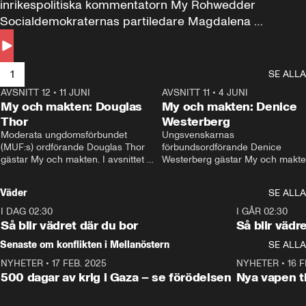
inrikespolitiska kommentatorn My Rohwedder 
Socialdemokraternas partiledare Magdalena 
Andersson till svars.
1
SE ALLA
AVSNITT 12
•
11 JUNI
26:27
AVSNITT 11
•
4 JUNI
2
My och makten: Douglas
My och makten: Denice
Thor
Westerberg
Moderata ungdomsförbundet 
Ungsvenskarnas 
(MUF:s) ordförande Douglas Thor 
förbundsordförande Denice 
gästar My och makten. I avsnittet 
Westerberg gästar My och makten.
diskuteras tonårsutvisningarna och 
avsnittet diskuteras migrationsfrå
hur Moderaterna ska locka väljare till 
och hur SD ska locka kvinnliga 
Väder
SE ALLA
valet i höst. 
väljare. 
I DAG 02:30
1:06
I GÅR 02:30
Så blir vädret där du bor
Så blir vädr
Senaste om konflikten i Mellanöstern
SE ALLA
NYHETER
•
17 FEB. 2025
0:45
NYHETER
•
16 F
500 dagar av krig i Gaza – se förödelsen
Nya vapen ti