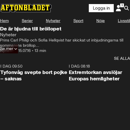
Logga in
Hem
Serier
Nyheter
Sport
Nöje
Livsstil
De är bjudna till bröllopet
Nyheter
Prins Carl Philip och Sofia Hellqvist har skickat ut inbjudningarna till 
sommarens bröllop.

Se mer
Igår landade kuverten, prydda med ett orange sidenband, på 
Nyheter
•
15.07.16
•
13 min
vännernas hallmattor.

SE ALLA
Aftonbladet kan nu avslöja detaljer ur inbjudan och vilka som bjudits 
hittills.
I DAG 09:50
0:53
I DAG 08:18
Tyfonvåg svepte bort pojke
Extremtorkan avslöjar
– saknas
Europas hemligheter