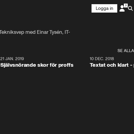
Logga in
Tekniksvep med Einar Tysén, IT-
SE ALLA
6
21 JAN. 2019
10 DEC. 2018
Självsnörande skor för proffs
Textat och klart -