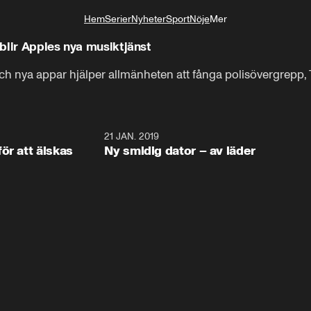
Hem
Serier
Nyheter
Sport
Nöje
Mer
Livsstil
blir Apples nya musiktjänst
ch nya appar hjälper allmänheten att fånga polisövergrepp, 
1:53
21 JAN. 2019
2:3
ör att älskas
Ny smidig dator – av läder