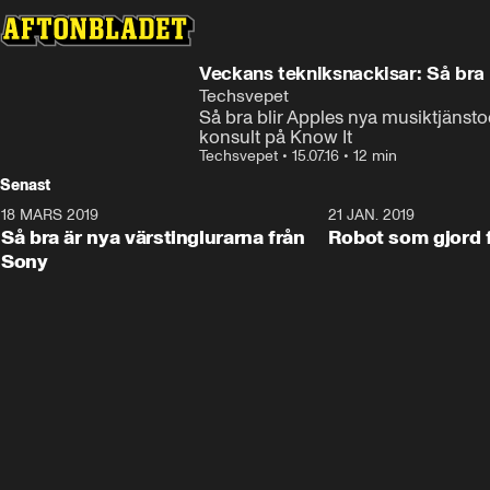
Veckans tekniksnackisar: Så bra 
Techsvepet
Så bra blir Apples nya musiktjänsto
konsult på Know It
Techsvepet
•
15.07.16
•
12 min
Senast
18 MARS 2019
2:15
21 JAN. 2019
Så bra är nya värstinglurarna från
Robot som gjord f
Sony