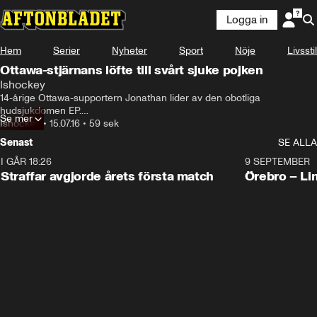
Logga in
Hem
Serier
Nyheter
Sport
Nöje
Livsstil
Ottawa-stjärnans löfte till svårt sjuke pojken
Ishockey
14-årige Ottawa-supportern Jonathan lider av den obotliga 
hudsjukdomen EP.

Se mer
I veckan fick han besöka NHL-laget – och fick ett löfte från lagkapten 
Ishockey
•
15.07.16
•
59 sek
Erik Karlsson.
Senast
SE ALLA
I GÅR 18:26
2:19
9 SEPTEMBER
Plus
Straffar avgjorde årets första match
Örebro – Li