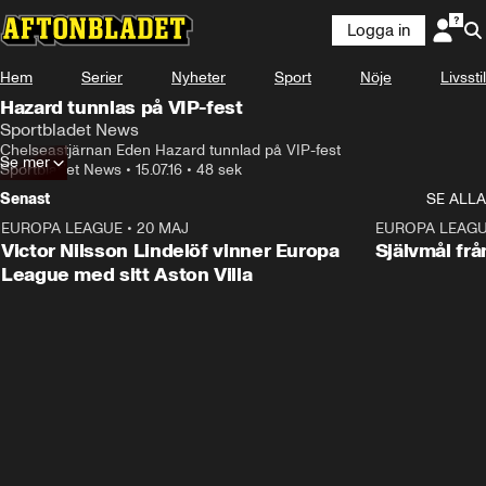
Logga in
Hem
Serier
Nyheter
Sport
Nöje
Livsstil
Hazard tunnlas på VIP-fest
Sportbladet News
Chelseastjärnan Eden Hazard tunnlad på VIP-fest
Se mer
Sportbladet News
•
15.07.16
•
48 sek
Senast
SE ALLA
EUROPA LEAGUE
•
20 MAJ
1:32
EUROPA LEAG
Victor Nilsson Lindelöf vinner Europa
Självmål frå
League med sitt Aston Villa