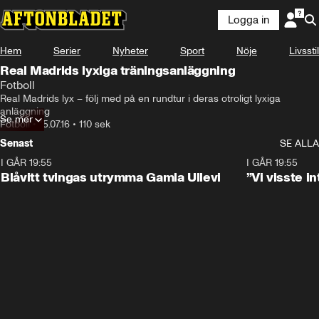
Logga in
Hem
Serier
Nyheter
Sport
Nöje
Livsstil
Real Madrids lyxiga träningsanläggning
Fotboll
Real Madrids lyx – följ med på en rundtur i deras otroligt lyxiga 
anläggning
Se mer
Fotboll
•
15.07.16
•
110 sek
Senast
SE ALLA
I GÅR 19:55
0:29
I GÅR 19:55
Blåvitt tvingas utrymma Gamla Ullevi
”Vi visste 