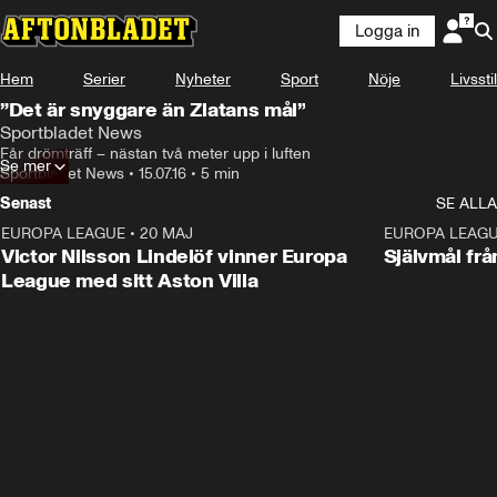
Logga in
Hem
Serier
Nyheter
Sport
Nöje
Livsstil
”Det är snyggare än Zlatans mål”
Sportbladet News
Får drömträff – nästan två meter upp i luften
Se mer
Sportbladet News
•
15.07.16
•
5 min
Senast
SE ALLA
EUROPA LEAGUE
•
20 MAJ
1:32
EUROPA LEAG
Victor Nilsson Lindelöf vinner Europa
Självmål frå
League med sitt Aston Villa