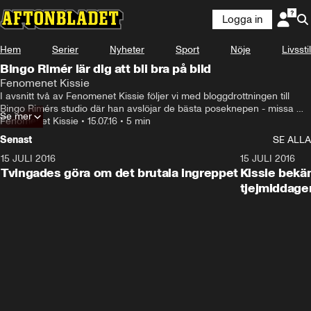
Logga in
Hem
Serier
Nyheter
Sport
Nöje
Livsstil
Bingo Rimér lär dig att bli bra på bild
Fenomenet Kissie
I avsnitt två av Fenomenet Kissie följer vi med bloggdrottningen till 
Bingo Rimérs studio där han avslöjar de bästa poseknepen - missa 
Se mer
inte!
Fenomenet Kissie
•
15.07.16
•
5 min
Senast
SE ALLA
15 JULI 2016
5:14
15 JULI 2016
Tvingades göra om det brutala ingreppet
Kissie bekä
tjejmiddage