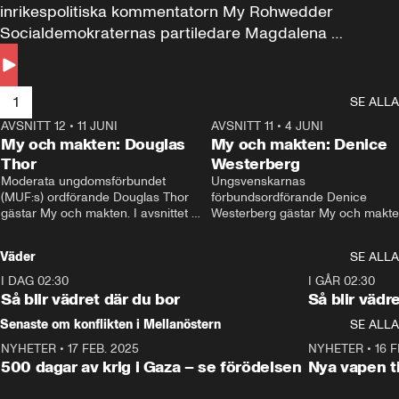
inrikespolitiska kommentatorn My Rohwedder 
Socialdemokraternas partiledare Magdalena 
Andersson till svars.
1
SE ALLA
AVSNITT 12
•
11 JUNI
26:27
AVSNITT 11
•
4 JUNI
2
My och makten: Douglas
My och makten: Denice
Thor
Westerberg
Moderata ungdomsförbundet 
Ungsvenskarnas 
(MUF:s) ordförande Douglas Thor 
förbundsordförande Denice 
gästar My och makten. I avsnittet 
Westerberg gästar My och makten.
diskuteras tonårsutvisningarna och 
avsnittet diskuteras migrationsfrå
hur Moderaterna ska locka väljare till 
och hur SD ska locka kvinnliga 
Väder
SE ALLA
valet i höst. 
väljare. 
I DAG 02:30
1:06
I GÅR 02:30
Så blir vädret där du bor
Så blir vädr
Senaste om konflikten i Mellanöstern
SE ALLA
NYHETER
•
17 FEB. 2025
0:45
NYHETER
•
16 F
500 dagar av krig i Gaza – se förödelsen
Nya vapen ti