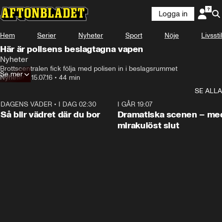
Logga in
Hem
Serier
Nyheter
Sport
Nöje
Livsstil
Här är polisens beslagtagna vapen
Nyheter
Brottscentralen fick följa med polisen in i beslagsrummet
Se mer
Nyheter
•
15.07.16
•
44 min
SE ALLA
DAGENS VÄDER
•
I DAG 02:30
1:06
I GÅR 19:07
Så blir vädret där du bor
Dramatiska scenen – me
mirakulöst slut