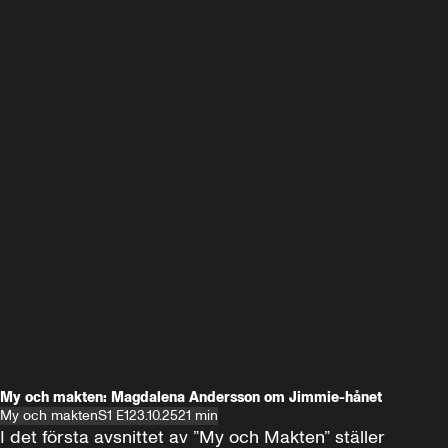
My och makten: Magdalena Andersson om Jimmie-hånet
My och makten
S1 E1
23.10.25
21 min
I det första avsnittet av ”My och Makten” ställer 