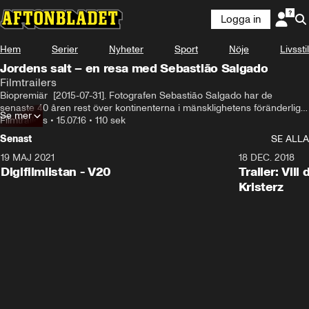
Logga in
Hem
Serier
Nyheter
Sport
Nöje
Livsstil
Jordens salt – en resa med Sebastião Salgado
Filmtrailers
Biopremiär  [2015-07-31]. Fotografen Sebastião Salgado har de 
senaste 40 åren rest över kontinenterna i mänsklighetens föränderliga 
Se mer
fotspår. Han har bevittnat några av de mest avgörande händelserna i 
Filmtrailers
•
15.07.16
•
110 sek
vår närhistoria; internationella konflikter, svält och utvandring. Nu 
Senast
SE ALLA
inleder han ett nytt stort projekt, där han med kameran upptäcker 
orörda områden, vilda djur och växter, grandiosa landskap. En hyllning 
19 MAJ 2021
2:00
18 DEC. 2018
till vår planet och dess skönhet.
Digifilmlistan - V20
Trailer: Vil
Kristerz