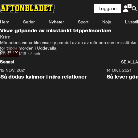
Logga in
Hem
Serier
Nyheter
Sport
Nöje
Livsstil
Visar gripande av misstänkt trippelmördare
Krim
Månadens vinnarfilm visar gripandet av en av männen som misstänks 
för trippelmorden i Uddevalla.
Se mer
Krim
•
15.07.16
•
7 sek
Senast
SE ALLA
15 NOV. 2021
3:28
14 OKT. 2021
Så dödas kvinnor i nära relationer
Så lever gö