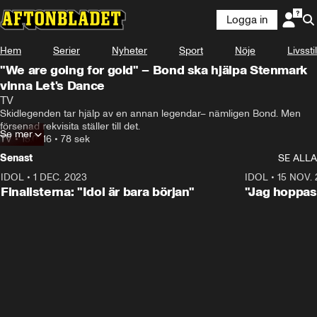
Logga in
Hem
Serier
Nyheter
Sport
Nöje
Livsstil
"We are going for gold" – Bond ska hjälpa Stenmark
vinna Let's Dance
TV
Skidlegenden tar hjälp av en annan legendar– nämligen Bond. Men 
försenad rekvisita ställer till det.
Se mer
TV
•
15.07.16
•
78 sek
Senast
SE ALLA
IDOL
•
1 DEC. 2023
0:56
IDOL
•
15 NOV.
Finalisterna: "Idol är bara början"
"Jag hoppas 