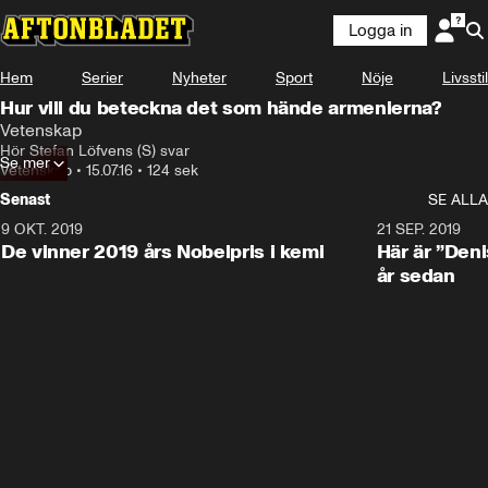
Logga in
Hem
Serier
Nyheter
Sport
Nöje
Livsstil
Hur vill du beteckna det som hände armenierna?
Vetenskap
Hör Stefan Löfvens (S) svar
Se mer
Vetenskap
•
15.07.16
•
124 sek
Senast
SE ALLA
9 OKT. 2019
21 SEP. 2019
De vinner 2019 års Nobelpris i kemi
Här är ”Den
år sedan