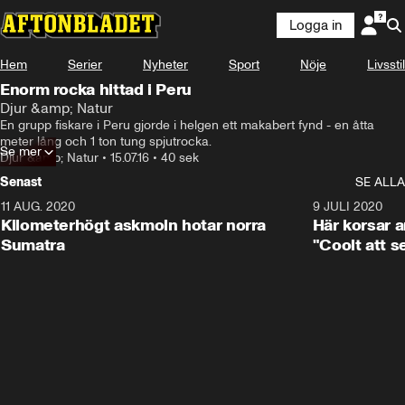
Logga in
Hem
Serier
Nyheter
Sport
Nöje
Livsstil
Enorm rocka hittad i Peru
Djur &amp; Natur
En grupp fiskare i Peru gjorde i helgen ett makabert fynd - en åtta 
meter lång och 1 ton tung spjutrocka.
Se mer
Djur &amp; Natur
•
15.07.16
•
40 sek
Senast
SE ALLA
11 AUG. 2020
0:41
9 JULI 2020
Kilometerhögt askmoln hotar norra
Här korsar 
Sumatra
"Coolt att s