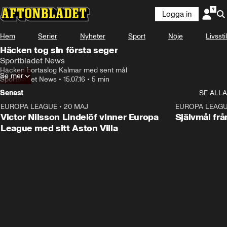
Logga in
Hem
Serier
Nyheter
Sport
Nöje
Livsstil
Häcken tog sin första seger
Sportbladet News
Häcken bortaslog Kalmar med sent mål
Se mer
Sportbladet News
•
15.07.16
•
5 min
Senast
SE ALLA
EUROPA LEAGUE
•
20 MAJ
1:32
EUROPA LEAG
Victor Nilsson Lindelöf vinner Europa
Självmål frå
League med sitt Aston Villa