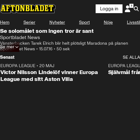
Logga in
Hem
Serier
Nyheter
Sport
Nöje
Livsstil
Se solomålet som ingen tror är sant
Sportbladet News
Vänsterbacken Tarek Elrich blir helt plötsligt Maradona på planen
Se mer
Sportbladet News
•
15.07.16
•
50 sek
Senast
SE ALLA
EUROPA LEAGUE
•
20 MAJ
1:32
EUROPA LEAG
Victor Nilsson Lindelöf vinner Europa
Självmål frå
League med sitt Aston Villa