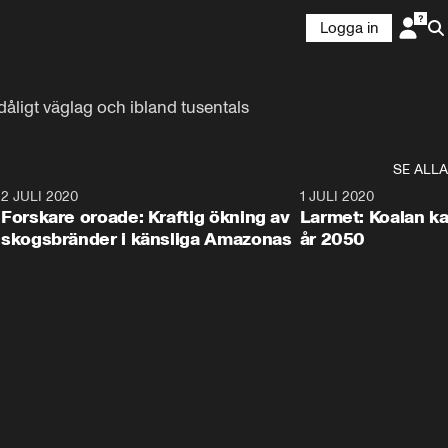
Logga in
dåligt väglag och ibland tusentals 
SE ALLA
6
2 JULI 2020
1:40
1 JULI 2020
Forskare oroade: Kraftig ökning av
Larmet: Koalan kan
skogsbränder i känsliga Amazonas
år 2050