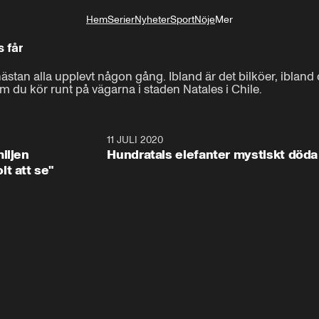
Hem
Serier
Nyheter
Sport
Nöje
Mer
Livsstil
s får
 nästan alla upplevt någon gång. Ibland är det bilköer, ibland 
 om du kör runt på vägarna i staden Natales i Chile.
1:08
11 JULI 2020
1:4
iljen
Hundratals elefanter mystiskt döda
t att se"