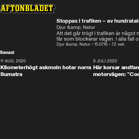
Stoppas i trafiken – av hundratal
Djur &amp; Natur
Att det går trögt i trafiken är något
får som blockerar vägen. I alla fall
Djur &amp; Natur
•
15.07.16
•
72 sek
Senast
11 AUG. 2020
0:41
9 JULI 2020
Kilometerhögt askmoln hotar norra
Här korsar andfam
Sumatra
motorvägen: "Cool