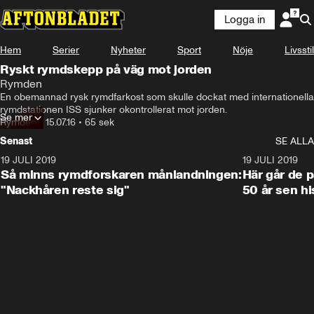
Logga in
Hem
Serier
Nyheter
Sport
Nöje
Livsstil
Ryskt rymdskepp på väg mot jorden
Rymden
En obemannad rysk rymdfarkost som skulle dockat med internationella 
rymdstationen ISS sjunker okontrollerat mot jorden.
Se mer
Rymden
•
15.07.16
•
65 sek
Senast
SE ALLA
19 JULI 2019
1:14
19 JULI 2019
Så minns rymdforskaren månlandningen:
Här går de 
"Nackhåren reste sig"
50 år sen hi