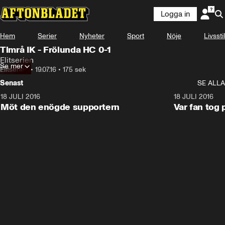
Logga in
Hem
Serier
Nyheter
Sport
Nöje
Livsstil
Timrå IK - Frölunda HC 0-1
Elitserien
Se mer
Elitserien
•
19.07.16
•
175 sek
Senast
SE ALLA
18 JULI 2016
2:52
18 JULI 2016
Möt den enögde supportern
Var fan tog