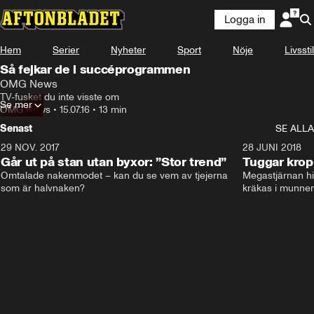
Logga in
Hem
Serier
Nyheter
Sport
Nöje
Livsstil
Så fejkar de i succéprogrammen
OMG News
TV-fusket du inte visste om
Se mer
OMG News
•
15.07.16
•
13 min
Senast
SE ALLA
29 NOV. 2017
14:21
28 JUNI 2018
Går ut på stan utan byxor: ”Stor trend”
Tuggar kro
Omtalade nakenmodet – kan du se vem av tjejerna 
Megastjärnan hit
som är halvnaken?
kräkas i munnen