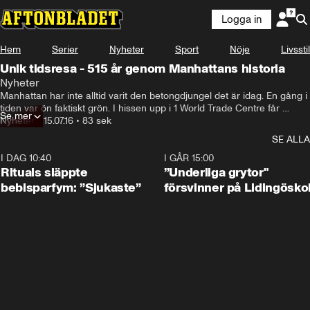
Logga in
Hem
Serier
Nyheter
Sport
Nöje
Livsstil
Unik tidsresa - 515 år genom Manhattans historia
Nyheter
Manhattan har inte alltid varit den betongdjungel det är idag. En gång i 
tiden var ön faktiskt grön. I hissen upp i 1 World Trade Centre får 
Se mer
resenärerna vara med om en spektakulär tidsresa. Se Manhattans 
Nyheter
•
15.07.16
•
83 sek
historia - från 1500-talet, till idag.
SE ALLA
I DAG 10:40
1:01
I GÅR 15:00
Rituals släppte
”Underliga grytor"
bebisparfym: ”Sjukaste”
försvinner på Lidingösko