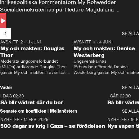
inrikespolitiska kommentatorn My Rohwedder 
Socialdemokraternas partiledare Magdalena 
Andersson till svars.
1
SE ALLA
AVSNITT 12
•
11 JUNI
26:27
AVSNITT 11
•
4 JUNI
2
My och makten: Douglas
My och makten: Denice
Thor
Westerberg
Moderata ungdomsförbundet 
Ungsvenskarnas 
(MUF:s) ordförande Douglas Thor 
förbundsordförande Denice 
gästar My och makten. I avsnittet 
Westerberg gästar My och makten.
diskuteras tonårsutvisningarna och 
avsnittet diskuteras migrationsfrå
hur Moderaterna ska locka väljare till 
och hur SD ska locka kvinnliga 
Väder
SE ALLA
valet i höst. 
väljare. 
I DAG 02:30
1:06
I GÅR 02:30
Så blir vädret där du bor
Så blir vädr
Senaste om konflikten i Mellanöstern
SE ALLA
NYHETER
•
17 FEB. 2025
0:45
NYHETER
•
16 F
500 dagar av krig i Gaza – se förödelsen
Nya vapen ti