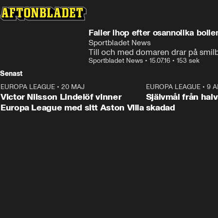
Faller ihop efter osannolika bolle
Sportbladet News
Till och med domaren drar på smi
Sportbladet News
•
15.07.16
•
153 sek
Senast
EUROPA LEAGUE
•
20 MAJ
1:32
EUROPA LEAGUE
•
9 A
Victor Nilsson Lindelöf vinner
Självmål från hal
Europa League med sitt Aston Villa
skadad