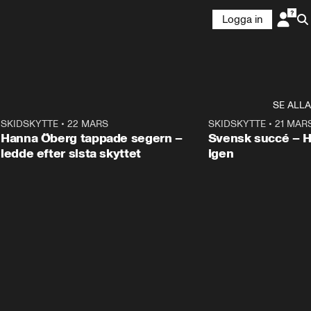
Logga in
SE ALLA
9
SKIDSKYTTE
•
22 MARS
0:55
SKIDSKYTTE
•
21 MAR
Hanna Öberg tappade segern –
Svensk succé – 
ledde efter sista skyttet
igen