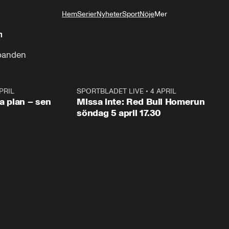
Hem
Serier
Nyheter
Sport
Nöje
Mer
Livsstil
n
lbanden
PRIL
1:03
SPORTBLADET LIVE
•
4 APRIL
1:0
va plan – sen
Missa inte: Red Bull Homerun
söndag 5 april 17.30