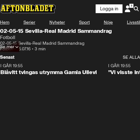
Logga in
Hem
Serier
Nyheter
Sport
Nöje
Livsstil
02-05-15 Sevilla-Real Madrid Sammandrag
Fotboll
02-05-15 Sevilla-Real Madrid Sammandrag
Se mer
Fotboll
•
15.07.16
•
3 min
Senast
SE ALLA
I GÅR 19:55
0:29
I GÅR 19:55
Blåvitt tvingas utrymma Gamla Ullevi
”Vi visste 