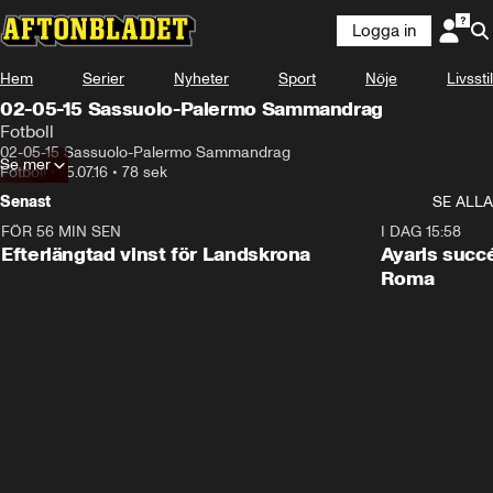
Logga in
Hem
Serier
Nyheter
Sport
Nöje
Livsstil
02-05-15 Sassuolo-Palermo Sammandrag
Fotboll
02-05-15 Sassuolo-Palermo Sammandrag
Se mer
Fotboll
•
15.07.16
•
78 sek
Senast
SE ALLA
FÖR 56 MIN SEN
0:33
I DAG 15:58
Efterlängtad vinst för Landskrona
Ayaris succ
Roma