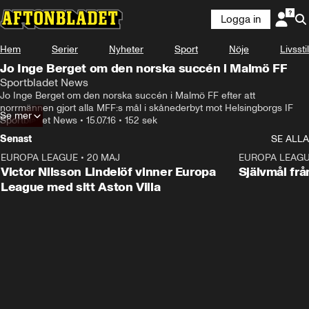
Logga in
Hem
Serier
Nyheter
Sport
Nöje
Livsstil
Jo Inge Berget om den norska succén i Malmö FF
Sportbladet News
Jo Inge Berget om den norska succén i Malmö FF efter att 
norrmännen gjort alla MFF:s mål i skånederbyt mot Helsingborgs IF
Se mer
Sportbladet News
•
15.07.16
•
152 sek
Senast
SE ALLA
EUROPA LEAGUE
•
20 MAJ
1:32
EUROPA LEAG
Victor Nilsson Lindelöf vinner Europa
Självmål frå
League med sitt Aston Villa