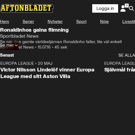
Logga in
Hem
Serier
Nyheter
Sport
Nöje
Livsstil
Ronaldinhos galna filmning
Sportbladet News
Se när den gamle världsstjärnan Ronaldinho faller, lite väl enkelt
Se mer
Sportbladet News
•
15.07.16
•
45 sek
Senast
SE ALLA
EUROPA LEAGUE
•
20 MAJ
1:32
EUROPA LEAG
Victor Nilsson Lindelöf vinner Europa
Självmål frå
League med sitt Aston Villa