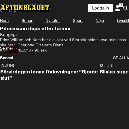
Logga in
Hem
Serier
Nyheter
Sport
Nöje
Livsstil
Prinsessan döps efter farmor
Kungligt
Prins William och Kate har avslöjat vad Storbritanniens nya prinsessa 
ska heta: Charlotte Elizabeth Diana.
Se mer
Kungligt
•
15.07.16
•
90 sek
Senast
SE ALLA
13 JUNI
1:28
13 JUNI
Förvirringen innan förlovningen: ”Gjorde
Silvias sup
slut”