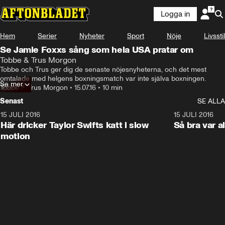
Logga in
Hem
Serier
Nyheter
Sport
Nöje
Livsstil
Se Jamie Foxxs sång som hela USA pratar om
Tobbe & Trus Morgon
Tobbe och Trus ger dig de senaste nöjesnyheterna, och det mest 
omtalade med helgens boxningsmatch var inte själva boxningen.
Se mer
Tobbe & Trus Morgon
•
15.07.16
•
10 min
Senast
SE ALLA
15 JULI 2016
2:24
15 JULI 2016
Här dricker Taylor Swifts katt i slow
Så bra var 
motion