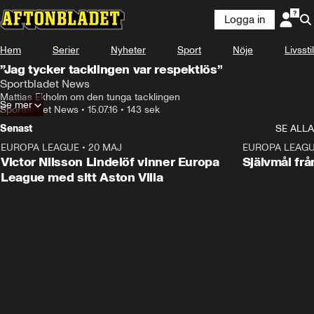
Logga in
Hem
Serier
Nyheter
Sport
Nöje
Livsstil
”Jag tycker tacklingen var respektlös”
Sportbladet News
Mattias Ekholm om den tunga tacklingen
Se mer
Sportbladet News
•
15.07.16
•
143 sek
Senast
SE ALLA
EUROPA LEAGUE
•
20 MAJ
1:32
EUROPA LEAG
Victor Nilsson Lindelöf vinner Europa
Självmål frå
League med sitt Aston Villa