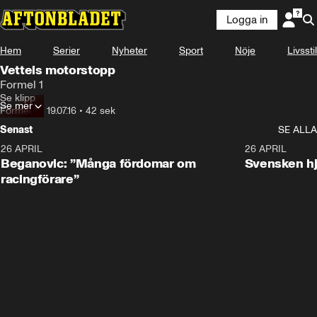
Logga in
Hem
Serier
Nyheter
Sport
Nöje
Livsstil
Vettels motorstopp
Formel 1
Se klipp
Se mer
Formel 1
•
19.07.16
•
42 sek
Senast
SE ALLA
26 APRIL
1:10
26 APRIL
Beganovic: ”Många fördomar om
Svensken hj
racingförare”