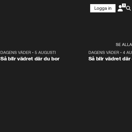
Logga in
SE ALLA
6
DAGENS VÄDER
•
5 AUGUSTI
1:06
DAGENS VÄDER
•
4 A
Så blir vädret där du bor
Så blir vädret där