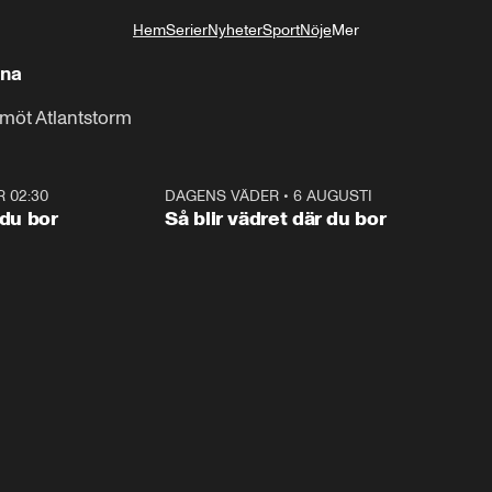
Hem
Serier
Nyheter
Sport
Nöje
Mer
Livsstil
rna
r möt Atlantstorm
R 02:30
1:06
DAGENS VÄDER
•
6 AUGUSTI
1:0
 du bor
Så blir vädret där du bor