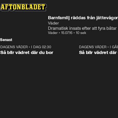
Barnfamilj räddas från jättevågo
Väder
Dramatisk insats efter att fyra båta
Väder
•
15.07.16
•
10 sek
Senast
DAGENS VÄDER
•
I DAG 02:30
1:06
DAGENS VÄDER
•
I GÅ
Så blir vädret där du bor
Så blir vädret där