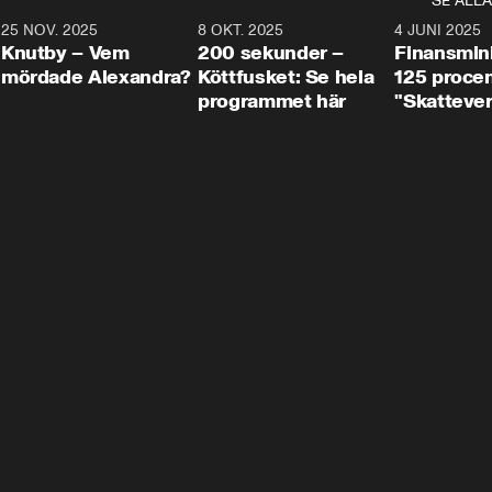
SE ALLA
3
25 NOV. 2025
31:05
8 OKT. 2025
4:29
4 JUNI 2025
Knutby – Vem
200 sekunder –
Finansmin
mördade Alexandra?
Köttfusket: Se hela
125 procent
programmet här
"Skattever
viktig uppg