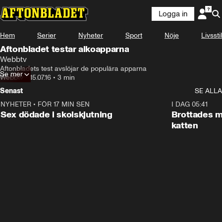
Logga in
Hem
Serier
Nyheter
Sport
Nöje
Livsstil
Aftonbladet testar alkoapparna
Webbtv
Aftonbladets test avslöjar de populära apparna
Se mer
Webbtv
•
15.07.16
•
3 min
Senast
SE ALLA
NYHETER
•
FÖR 17 MIN SEN
0:35
I DAG 05:41
Sex dödade i skolskjutning
Brottades m
katten