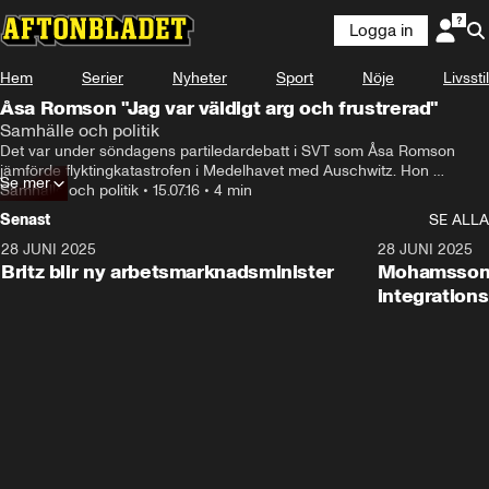
Logga in
Hem
Serier
Nyheter
Sport
Nöje
Livsstil
Åsa Romson "Jag var väldigt arg och frustrerad"
Samhälle och politik
Det var under söndagens partiledardebatt i SVT som Åsa Romson 
jämförde flyktingkatastrofen i Medelhavet med Auschwitz. Hon 
Se mer
använde även det nedsättande ordet zigenare för det romska folket.
Samhälle och politik
•
15.07.16
•
4 min
Senast
SE ALLA
28 JUNI 2025
1:48
28 JUNI 2025
Britz blir ny arbetsmarknadsminister
Mohamsson b
integration