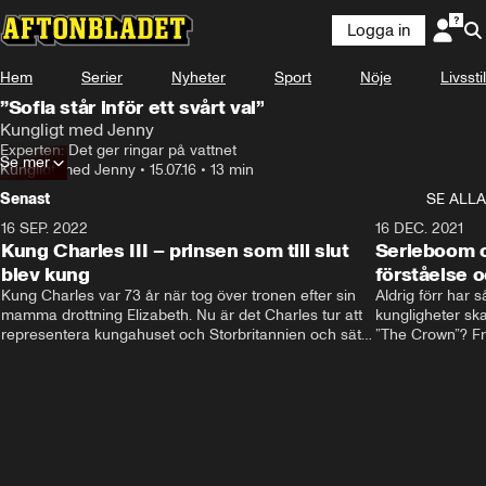
Logga in
Hem
Serier
Nyheter
Sport
Nöje
Livsstil
”Sofia står inför ett svårt val”
Kungligt med Jenny
Experten: Det ger ringar på vattnet
Se mer
Kungligt med Jenny
•
15.07.16
•
13 min
Senast
SE ALLA
16 SEP. 2022
3:40
16 DEC. 2021
Kung Charles III – prinsen som till slut
Serieboom o
blev kung
förståelse o
Kung Charles var 73 år när tog över tronen efter sin 
Aldrig förr har 
mamma drottning Elizabeth. Nu är det Charles tur att 
kungligheter ska
representera kungahuset och Storbritannien och sätta 
”The Crown”? Frå
sin egen prägel på den kungliga rollen.
Storbritannien. 
förståelse och h
kungahuset komm
kungaserier är 