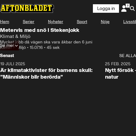
Logga in
Hem
Serier
Nyheter
Sport
Nöje
Livsstil
Metervis med snö i Stekenjokk
Klimat & Miljö
Mycket jobb då vägen ska vara åkbar den 6 juni
Se mer
Klimat & Miljö
•
15.07.16
•
45 sek
Senast
SE ALLA
19 JULI 2025
1:45
25 FEB. 2025
Är klimataktivister för barnens skull:
Nytt försök 
”Människor blir berörda”
natur