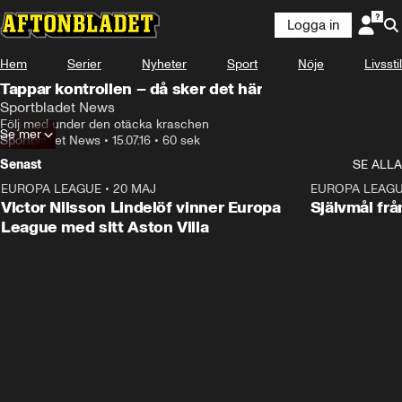
Logga in
Hem
Serier
Nyheter
Sport
Nöje
Livsstil
Tappar kontrollen – då sker det här
Sportbladet News
Följ med under den otäcka kraschen
Se mer
Sportbladet News
•
15.07.16
•
60 sek
Senast
SE ALLA
EUROPA LEAGUE
•
20 MAJ
1:32
EUROPA LEAG
Victor Nilsson Lindelöf vinner Europa
Självmål frå
League med sitt Aston Villa