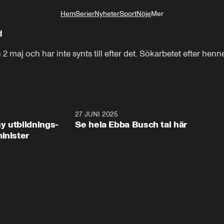
Hem
Serier
Nyheter
Sport
Nöje
Mer
Livsstil
d
2 maj och har inte synts till efter det. Sökarbetet efter henn
2:28
27 JUNI 2025
32:2
y utbildnings-
Se hela Ebba Busch tal här
inister