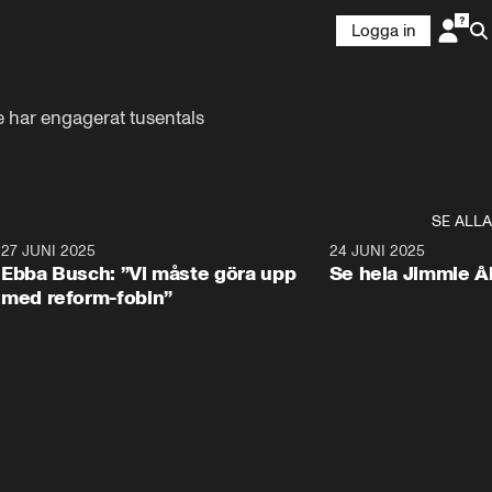
Logga in
e har engagerat tusentals 
SE ALLA
1
27 JUNI 2025
1:24
24 JUNI 2025
Ebba Busch: ”Vi måste göra upp
Se hela Jimmie Å
med reform-fobin”