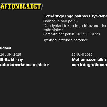
Femåringa Inga saknas i Tysklan
Samhälle och politik
Den tyska flickan Inga försvann den 
människor.
Samhälle och politik
•
15.07.16
•
70 sek
Tyskland
Försvunna personer
Senast
28 JUNI 2025
1:48
28 JUNI 2025
Britz blir ny
Mohamsson blir n
arbetsmarknadsminister
och integrationsm